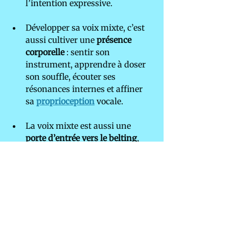
l’intention expressive.
Développer sa voix mixte, c’est 
aussi cultiver une 
présence 
corporelle
 : sentir son 
instrument, apprendre à doser 
son souffle, écouter ses 
résonances internes et affiner 
sa 
proprioception
vocale.
La voix mixte est aussi une 
porte d’entrée vers le belting
, 
une technique avancée qui 
s’appuie souvent sur une base 
de mix lourd. Elle permet de 
projeter des aigus puissants 
tout en maintenant une 
certaine souplesse vocale. Cela 
nécessite une conscience fine de 