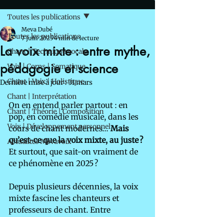
Toutes les publications
Meva Dubé
Toutes les publications
7 juin 2025
4 min de lecture
La voix mixte : entre mythe,
Chant | Technique vocale
pédagogie et science
Voix | Corps | Somatique
Chant | Voix | Holistique
Dernière mise à jour :
31 mars
Chant | Interprétation
On en entend parler partout : en 
Chant | Théorie | Composition
pop, en comédie musicale, dans les 
Voix | Développement personnel
cours de chant modernes… 
Mais 
qu’est-ce que la voix mixte, au juste ?
Actualités Mevavoix
Et surtout, que sait-on vraiment de 
ce phénomène en 2025 ?
Depuis plusieurs décennies, la voix 
mixte fascine les chanteurs et 
professeurs de chant. Entre 