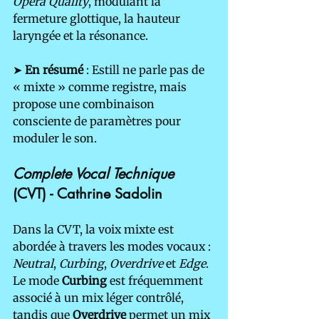
Opera Quality
, modulant la 
fermeture glottique, la hauteur 
laryngée et la résonance.
➤ 
En résumé
 : Estill ne parle pas de 
« mixte » comme registre, mais 
propose une combinaison 
consciente de paramètres pour 
moduler le son.
Complete Vocal Technique
(CVT) - Cathrine Sadolin 
Dans la CVT, la voix mixte est 
abordée à travers les modes vocaux : 
Neutral
, 
Curbing
, 
Overdrive
 et 
Edge
. 
Le mode 
Curbing
 est fréquemment 
associé à un mix léger contrôlé, 
tandis que 
Overdrive
 permet un mix 