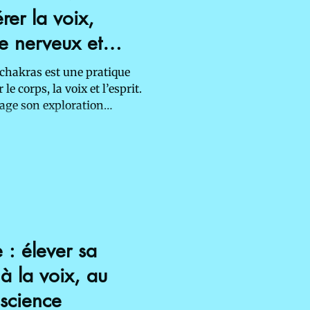
rer la voix,
me nerveux et
rps
chakras est une pratique
 corps, la voix et l’esprit.
tage son exploration
éation de dessins, de
méditations, pour stimuler
ibérer la voix et apaiser le
 une approche somatique et
e : élever sa
à la voix, au
nscience