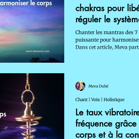
chakras pour libé
réguler le systè
harmoniser le co
Chanter les mantras des 7 
puissante pour harmoniser le
Dans cet article, Meva par
personnelle à travers la cr
phrases vibratoires et de 
chaque centre énergétique, l
système nerveux à travers
consciente.
Meva Dubé
Chant | Voix | Holistique
Le taux vibratoir
fréquence grâce 
corps et à la co