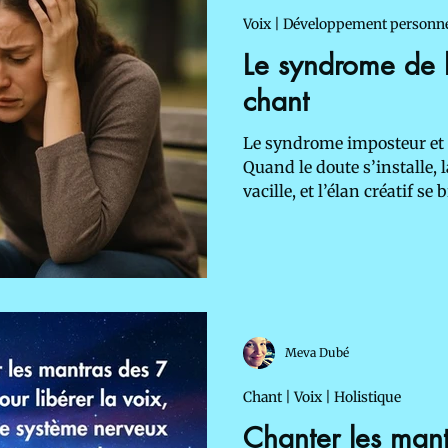
Voix | Développement personn
Le syndrome de l
chant
Le syndrome imposteur et 
Quand le doute s’installe, la
vacille, et l’élan créatif se
partage son vécu et son r
touche tant de chanteurs et
pistes concrètes, humaines
retrouver sa voix, sa confi
Meva Dubé
Chant | Voix | Holistique
Chanter les mant