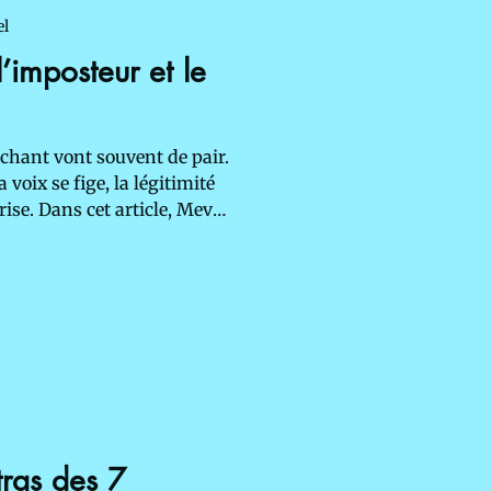
el
’imposteur et le
chant vont souvent de pair.
 voix se fige, la légitimité
 brise. Dans cet article, Meva
egard sur ce phénomène qui
 chanteuses, et offre des
 et sensibles pour
ance et son authenticité.
ras des 7