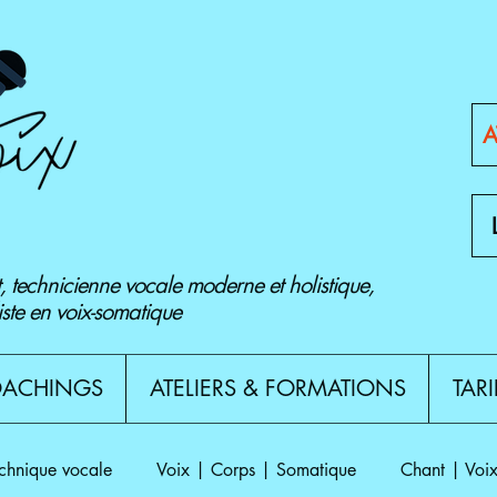
A
, technicienne vocale moderne et holistique,
iste en voix-somatique
OACHINGS
ATELIERS & FORMATIONS
TARI
chnique vocale
Voix | Corps | Somatique
Chant | Voix